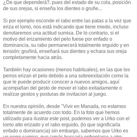
¿De que dependerá?, pues del estado de su cola, posición
de sus orejas, si enseña los dientes o gruñe...
Si por ejemplo esconde el rabo entre las patas a la vez que
eriza el lomo, nos está indicando que tiene miedo, incluso
denotaremos una actitud sumisa. De lo contrario, si el
motivo del erizamiento del pelo fuese por enfado o
dominancia, su rabo permanecerá totalmente erguido y en
tensión; gruñirá, enseñará sus dientes y echara sus oreja
completamente hacia atrás.
También hay ocasiones (menos habituales), en las que los
perros erizan el pelo debido a una sobreexitación como la
que le puede producir conocer a nuevos amigos, aquí
acompañan del gesto de mover el rabo exitadamente o
realizar gestos y posturas de invitacion al juego.
En nuestra opinión, desde "Vivir en Manada, no estamos
totalmente de acuerdo con todo. En la foto que hemos
utilizado para ilustrar este post, podemos ver a Urko con el
lomo alto erizado y el rabo erguido, (lo que significaría
enfado o dominancia) sin embargo, sabemos que Urko es
un perro sumiso, que jamás buscaría enfrentarse a otro