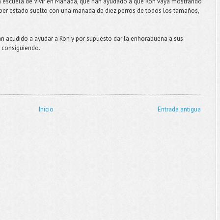
a escuela de Vivir en Manada, que han ayudado a que Ron vaya mostrando
haber estado suelto con una manada de diez perros de todos los tamaños,
an acudido a ayudar a Ron y por supuesto dar la enhorabuena a sus
s consiguiendo.
Inicio
Entrada antigua