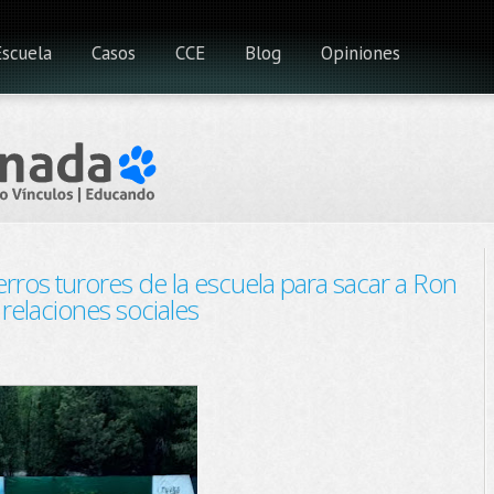
Escuela
Casos
CCE
Blog
Opiniones
rros turores de la escuela para sacar a Ron
 relaciones sociales