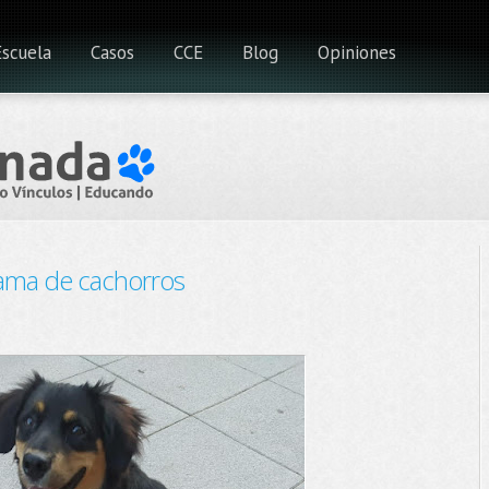
Escuela
Casos
CCE
Blog
Opiniones
ama de cachorros