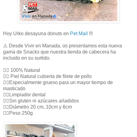
Hoy Urko desayuna donuts en
Pet Mail
!!!
⚠️ Desde Vivir en Manada, os presentamos esta nueva
gama de Snacks que nuestra tienda de cabecera ha
incluido en su surtido.
👉🏻 100% Natural
👉🏻 Piel Natural cubierta de filete de pollo
👉🏻Especialmente grueso para un mayor tiempo de
masticado
👉🏻Limpiador dental
👉🏻Sin gluten ni azúcares ańadidos
👉🏻Diámetro 20 cm, 10cm y 6cm
👉🏻Peso 250g