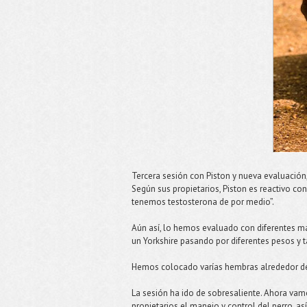
Tercera sesión con Piston y nueva evaluación,
Según sus propietarios, Piston es reactivo co
tenemos testosterona de por medio”.
Aún así, lo hemos evaluado con diferentes ma
un Yorkshire pasando por diferentes pesos y
Hemos colocado varías hembras alrededor de
La sesión ha ido de sobresaliente. Ahora vam
propietarios el manejo y control del perro, a