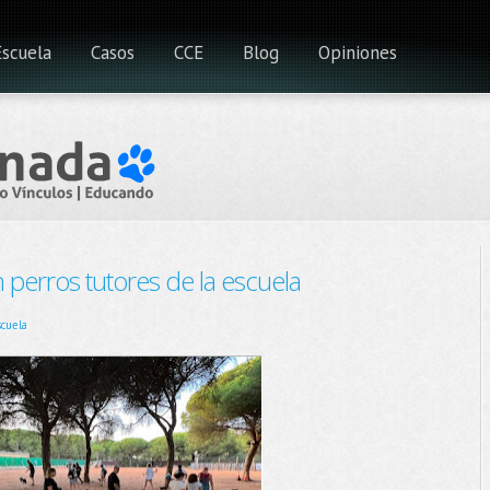
Escuela
Casos
CCE
Blog
Opiniones
n perros tutores de la escuela
cuela