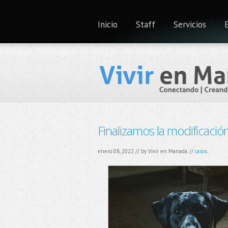
Inicio
Staff
Servicios
Finalizamos la modificaci
enero 08, 2022 // by
Vivir en Manada.
//
casos