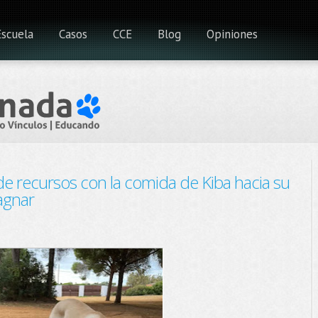
Escuela
Casos
CCE
Blog
Opiniones
de recursos con la comida de Kiba hacia su
agnar