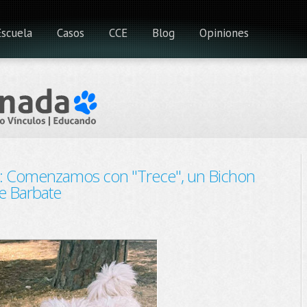
Escuela
Casos
CCE
Blog
Opiniones
: Comenzamos con "Trece", un Bichon
de Barbate