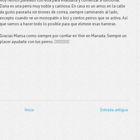
Hoy hemos paseado con ella para evaluarla y comenzar a funcionar.
Dana es una perra muy noble y carińosa. En casa es un amor, en la calle
da gusto pasearla sin tirones de correa, siempre caminando al lado,
excepto cuando ve un monopatín o bici y ciertos perros que se activa. Así
que vamos a hacer todo lo posible para que elimine esas barreras.
Gracias Marisa como siempre por confiar en Vivir en Manada. Siempre un
placer ayudarte con tus perros. 👍🏻😉🐾🐾🐾
Inicio
Entrada antigua