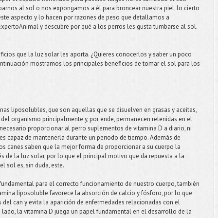
rnos al sol o nos expongamos a él para broncear nuestra piel, lo cierto
este aspecto y lo hacen por razones de peso que detallamos a
ExpertoAnimal y descubre por qué a los perros les gusta tumbarse al sol.
ficios que la luz solar les aporta. ¿Quieres conocerlos y saber un poco
tinuación mostramos los principales beneficios de tomar el sol para los
nas liposolubles, que son aquellas que se disuelven en grasas y aceites,
del organismo principalmente y, por ende, permanecen retenidas en el
necesario proporcionar al perro suplementos de vitamina D a diario, ni
 es capaz de mantenerla durante un periodo de tiempo. Además de
 los canes saben que la mejor forma de proporcionar a su cuerpo la
s de la luz solar, por lo que el principal motivo que da repuesta a la
l sol es, sin duda, este.
 fundamental para el correcto funcionamiento de nuestro cuerpo, también
itamina liposoluble favorece la absorción de calcio y fósforo, por lo que
s del can y evita la aparición de enfermedades relacionadas con el
 lado, la vitamina D juega un papel fundamental en el desarrollo de la