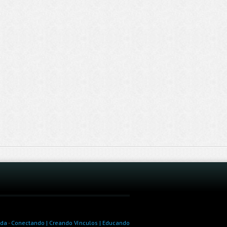
ada
-
Conectando | Creando Vínculos | Educando