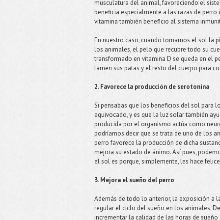
musculatura del animal, favoreciendo el sis
beneficia especialmente a las razas de perro 
vitamina también beneficio al sistema inmunit
En nuestro caso, cuando tomamos el sol la pi
los animales, el pelo que recubre todo su cuer
transformado en vitamina D se queda en el pel
lamen sus patas y el resto del cuerpo para co
2. Favorece la producción de serotonina
Si pensabas que los beneficios del sol para l
equivocado, y es que la luz solar también ay
producida por el organismo actúa como neuro
podríamos decir que se trata de uno de los an
perro favorece la producción de dicha sustanci
mejora su estado de ánimo. Así pues, podemos 
el sol es porque, simplemente, les hace felice
3. Mejora el sueño del perro
Además de todo lo anterior, la exposición a 
regular el ciclo del sueño en los animales. 
incrementar la calidad de las horas de sueño