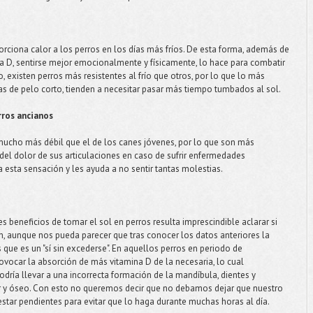
rciona calor a los perros en los días más fríos. De esta forma, además de
na D, sentirse mejor emocionalmente y físicamente, lo hace para combatir
, existen perros más resistentes al frío que otros, por lo que lo más
as de pelo corto, tienden a necesitar pasar más tiempo tumbados al sol.
erros ancianos
mucho más débil que el de los canes jóvenes, por lo que son más
 del dolor de sus articulaciones en caso de sufrir enfermedades
ia esta sensación y les ayuda a no sentir tantas molestias.
s beneficios de tomar el sol en perros resulta imprescindible aclarar si
n, aunque nos pueda parecer que tras conocer los datos anteriores la
es que es un "sí sin excederse". En aquellos perros en periodo de
ovocar la absorción de más vitamina D de la necesaria, lo cual
dría llevar a una incorrecta formación de la mandíbula, dientes y
ar y óseo. Con esto no queremos decir que no debamos dejar que nuestro
star pendientes para evitar que lo haga durante muchas horas al día.