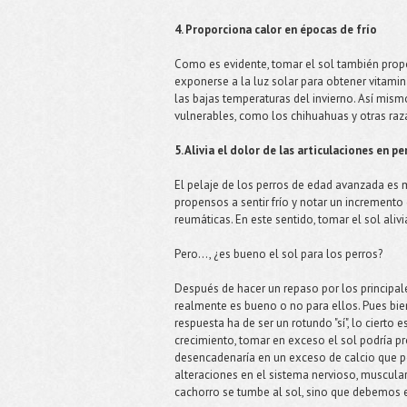
4. Proporciona calor en épocas de frío
Como es evidente, tomar el sol también propo
exponerse a la luz solar para obtener vitami
las bajas temperaturas del invierno. Así mismo
vulnerables, como los chihuahuas y otras raz
5. Alivia el dolor de las articulaciones en p
El pelaje de los perros de edad avanzada es 
propensos a sentir frío y notar un incremento
reumáticas. En este sentido, tomar el sol aliv
Pero..., ¿es bueno el sol para los perros?
Después de hacer un repaso por los principale
realmente es bueno o no para ellos. Pues bie
respuesta ha de ser un rotundo "sí", lo cierto 
crecimiento, tomar en exceso el sol podría pr
desencadenaría en un exceso de calcio que po
alteraciones en el sistema nervioso, muscul
cachorro se tumbe al sol, sino que debemos e