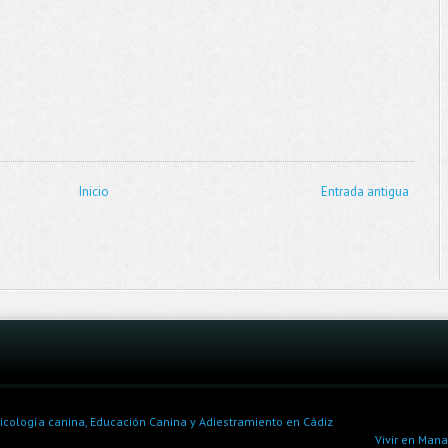
Inicio
Entrada antigua
sicología canina, Educación Canina y Adiestramiento en Cádiz
Vivir en Man