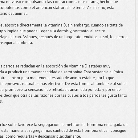
tema nervioso e impulsando las contracciones musculares, hecho que
corpulentas como el american staffordshire terrier. Así mismo, esta
ario del animal.
el absorbe directamente la vitamina D, sin embargo, cuando se trata de
po impide que pueda llegar a la dermis y, por tanto, el aceite
aje del can. Así pues, después de un largo rato tendidos al sol, los perros
nseguir absorberla.
os perros se reducían en la absorción de vitamina D estabas muy
uda a producir una mayor cantidad de serotonina. Esta sustancia química
transmisor para mantener el estado de ánimo estable, por lo que
tidepresivos naturales más efectivos. De esta forma, al tumbarse al sol el
a, promueve la sensación de felicidad transmitida por ella y, por ende,
decir que otra de las razones por las cuales a los perros les gusta tanto
s.
la luz solar favorece la segregación de melatonina, hormona encargada de
De esta manera, al segregar más cantidad de esta hormona el can consigue
 así como regularlas y descansar plácidamente.