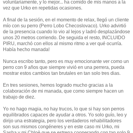
voluntariamente, y lo mejor... ha comido de mis manos a la
vez que Urko en repetidas ocasiones.
A final de la sesión, en el momento de relax, llegó un cliente
mío con su perro (Perro Lobo Checoslovaco). Urko advirtió
de la presencia cuando lo vio al lejos y ladró desplazándose
unos 20 metros corriendo. De seguida el resto, INCLUIDO
PIRU, marchó con ellos al mismo ritmo a ver qué ocurría.
Había hecho manada!
Nunca escribo tanto, pero es muy emocionante ver como un
perro con 9 años que siempre vivió en una perrera, pueda
mostrar estos cambios tan brutales en tan solo tres dias.
En tres sesiones, hemos logrado mucho gracias a la
colaboración de mi manada, que como siempre hacen un
trabajo de diez.
Yo no hago magia, no hay trucos, lo que si hay son perros
equilibrados capaces de ayudar a otros. Yo solo guío, leo y
dirijo una estrategia, pero los verdaderos rehabilitadores
son sus mismos congéneres y en este caso mi Urko, mi
Sasha y mi Chloè que se estrena cooperando con tan solo 9